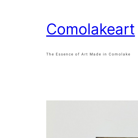
Vai
al
contenuto
Comolakeart
The Essence of Art Made in Comolake